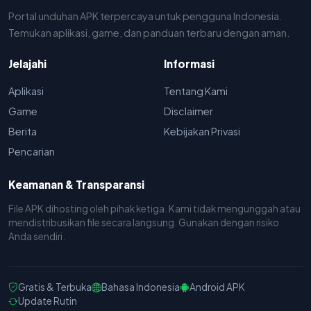
Portal unduhan APK terpercaya untuk pengguna Indonesia.
Temukan aplikasi, game, dan panduan terbaru dengan aman.
Jelajahi
Informasi
Aplikasi
Tentang Kami
Game
Disclaimer
Berita
Kebijakan Privasi
Pencarian
Keamanan & Transparansi
File APK dihosting oleh pihak ketiga. Kami tidak mengunggah atau
mendistribusikan file secara langsung. Gunakan dengan risiko
Anda sendiri.
Gratis & Terbuka
Bahasa Indonesia
Android APK
Update Rutin