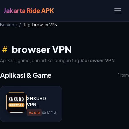
Jakarta Ride APK
Beranda
Tag: browser VPN
browser VPN
Aplikasi, game, dan artikel dengan tag
#browser VPN
Aplikasi & Game
1 item
XNXUBD
VPN
Browser
17 MB
v3.0.0
APK 3.0.0