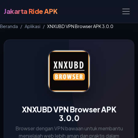
Jakarta Ride APK
Beranda
Aplikasi
XNXUBD VPN Browser APK 3.0.0
XNXUBD VPN Browser APK
3.0.0
Browser dengan VPN bawaan untuk membantu
menjelajah web lebih aman dan praktis dalam