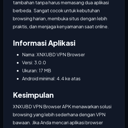
tambahan tanpa harus memasang dua aplikasi
berbeda. Sangat cocok untuk kebutuhan
browsing harian, membuka situs dengan lebih
praktis, dan menjaga kenyamanan saat online.
Informasi Aplikasi
Nama: XNXUBD VPN Browser
Versi: 3.0.0
Ukuran: 17 MB
Android minimal: 4.4 ke atas
Kesimpulan
XNXUBD VPN Browser APK menawarkan solusi
browsing yang lebih sederhana dengan VPN
bawaan. Jika Anda mencari aplikasi browser