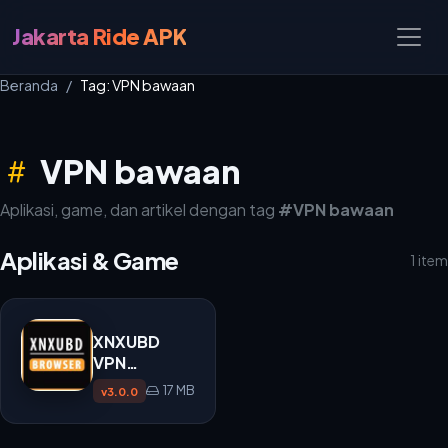
Jakarta Ride APK
Beranda
Tag: VPN bawaan
VPN bawaan
Aplikasi, game, dan artikel dengan tag
#VPN bawaan
Aplikasi & Game
1 item
XNXUBD
VPN
Browser
17 MB
v3.0.0
APK 3.0.0