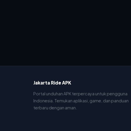
Jakarta Ride APK
Portal unduhan APK terpercaya untuk pengguna
Indonesia. Temukan aplikasi, game, dan panduan
terbaru dengan aman.