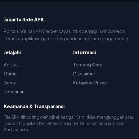
Jakarta Ride APK
Portal unduhan APK terpercaya untuk pengguna Indonesia.
Temukan aplikasi, game, dan panduan terbaru dengan aman.
Jelajahi
Informasi
Aplikasi
Tentang Kami
Game
Disclaimer
Berita
Kebijakan Privasi
Pencarian
Keamanan & Transparansi
File APK dihosting oleh pihak ketiga. Kami tidak mengunggah atau
mendistribusikan file secara langsung. Gunakan dengan risiko
Anda sendiri.