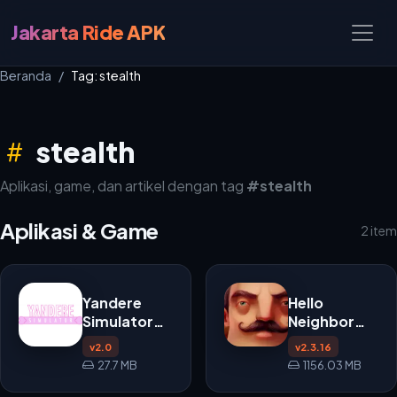
Jakarta Ride APK
Beranda
Tag: stealth
stealth
Aplikasi, game, dan artikel dengan tag
#stealth
Aplikasi & Game
2 item
Yandere
Hello
Simulator
Neighbor
APK
APK
v2.0
v2.3.16
27.7 MB
1156.03 MB