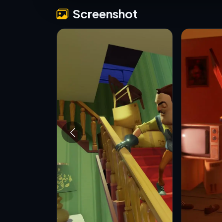
Screenshot