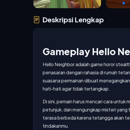
Deskripsi Lengkap
Gameplay Hello Ne
Hello Neighbor adalah game horor steal
penasaran dengan rahasia di rumah tetan
suasana permainan dibuat menegangkan k
hati-hati agar tidak tertangkap.
Di sini, pemain harus mencari cara untuk
petunjuk, dan mengungkap misteri yang t
terasa berbeda karena tetangga akan te
tindakanmu.