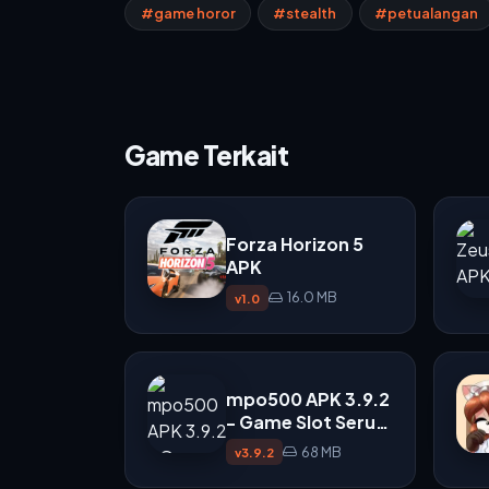
#game horor
#stealth
#petualangan
Game Terkait
Forza Horizon 5
APK
16.0 MB
v1.0
mpo500 APK 3.9.2
- Game Slot Seru
dengan Gameplay
68 MB
v3.9.2
Cepat