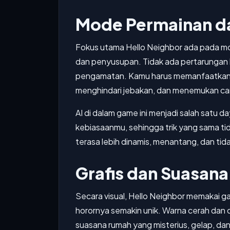
Mode Permainan d
Fokus utama Hello Neighbor ada pada mo
dan penyusupan. Tidak ada pertarungan b
pengamatan. Kamu harus memanfaatkan li
menghindari jebakan, dan menemukan ca
AI di dalam game ini menjadi salah satu d
kebiasaanmu, sehingga trik yang sama tid
terasa lebih dinamis, menantang, dan ti
Grafis dan Suasana
Secara visual, Hello Neighbor memakai g
horornya semakin unik. Warna cerah dan
suasana rumah yang misterius, gelap, da