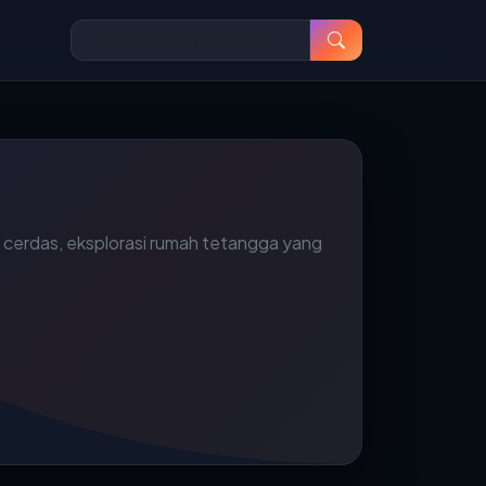
 cerdas, eksplorasi rumah tetangga yang