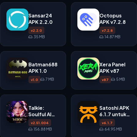
Sansar24
Octopus
APK 2.2.0
APK v7.2.8
v2.2.0
v7.2.8
35 MB
14.87 MB
Batman688
Xera Panel
APK 1.0
APK v87
7 MB
5 MB
v1.0
v87
Talkie:
Satoshi APK
Soulful AI
6.1.7 untuk
APK
Analisis
v2.51.004
v6.1.7
Chart
156.88 MB
64.95 MB
Kripto