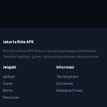
Jakarta Ride APK
Portal unduhan APK terpercaya untuk pengguna Indonesia.
Temukan aplikasi, game, dan panduan terbaru dengan aman.
Jelajahi
Informasi
Aplikasi
Tentang Kami
Game
Disclaimer
Berita
Kebijakan Privasi
Pencarian