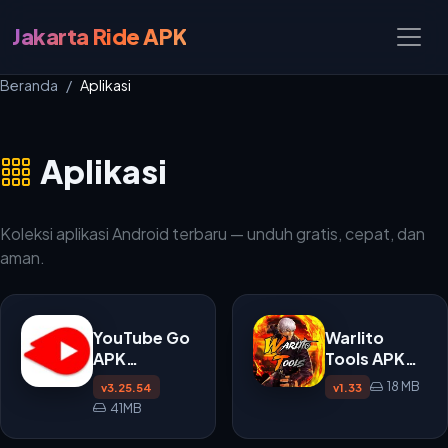
Jakarta Ride APK
Beranda
Aplikasi
Aplikasi
Koleksi aplikasi Android terbaru — unduh gratis, cepat, dan
aman.
YouTube Go
Warlito
APK
Tools APK
v3.25.54
v1.33 untuk
18 MB
v3.25.54
v1.33
Android
41MB