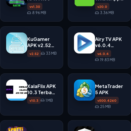
APK
vv1.30
v20.0
8.96 MB
3.36 MB
KuGamer
Airy TV APK
APK v2.52
v6.0.4
untuk
untuk
33 MB
v2.52
v6.0.4
Android
Android
19.83 MB
XalaFlix APK
MetaTrader
10.3 Terbaru
5 APK
untuk
1 MB
v10.3
v500.4260
Android
25 MB