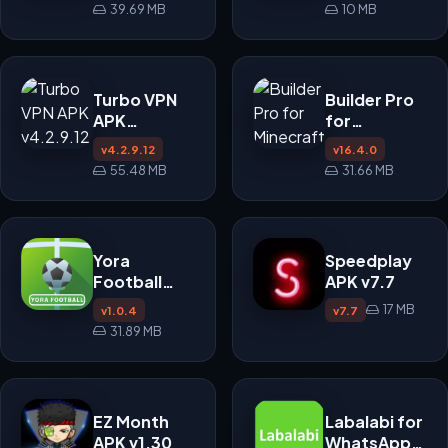
39.69 MB
10 MB
Turbo VPN
Builder Pro
APK
for
v4.2.9.12
Minecraft
v4.2.9.12
v16.4.0
PE APK
55.48 MB
31.66 MB
Yora
Speedplay
Football
APK v7.7
APK
17 MB
v1.0.4
v7.7
31.89 MB
EZ Month
Labalabi for
APK v1.30
WhatsApp