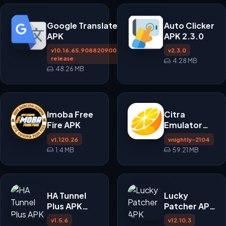
Google Translate
Auto Clicker
APK
APK 2.3.0
v10.16.65.908820900.3-
v2.3.0
release
4.28 MB
48.26 MB
Imoba Free
Citra
Fire APK
Emulator
APK
v1.120.26
vnightly-2104
1.4 MB
59.21 MB
HA Tunnel
Lucky
Plus APK
Patcher APK
v1.5.6
v12.10.3
v1.5.6
v12.10.3