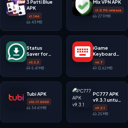
3 Patti Blue
Mix VPN APK
APK
v1.0.90.release
27.11 MB
v1.146
43 MB
Status
iGame
Saver for
Keyboard
Whatsapp
APK
v3.2.3
v6.7
APK
5.41 MB
12.62 MB
Tubi APK
PC777 APK
v9.3.1 untuk
v10.17.5000
Android
34.61 MB
v9.3.1
25 MB