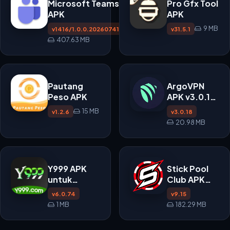
Microsoft Teams
Pro Gfx Tool
APK
APK
9 MB
v1416/1.0.0.2026074102
v31.5.1
407.63 MB
Pautang
ArgoVPN
Peso APK
APK v3.0.18
untuk
15 MB
v1.2.6
v3.0.18
Android
20.98 MB
Y999 APK
Stick Pool
untuk
Club APK
Android
v9.15 untuk
v6.0.74
v9.15
Android
1 MB
182.29 MB