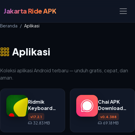
Jakarta Ride APK
Beranda
Aplikasi
Aplikasi
Koleksi aplikasi Android terbaru — unduh gratis, cepat, dan
aman.
Ridmik
Chai APK
Keyboard
Download
APK v17.2.1
untuk
v17.2.1
v0.4.388
Android
32.83 MB
69.18 MB