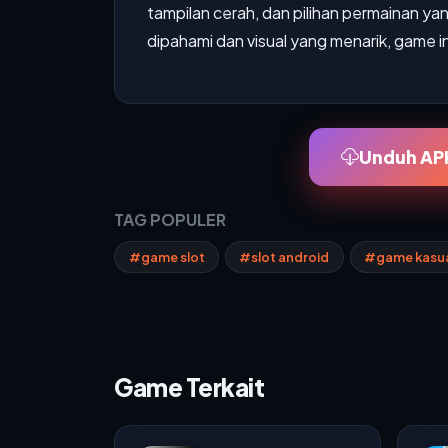
tampilan cerah, dan pilihan permainan 
dipahami dan visual yang menarik, game ini
Unduh APK
TAG POPULER
#game slot
#slot android
#game kasu
Game Terkait