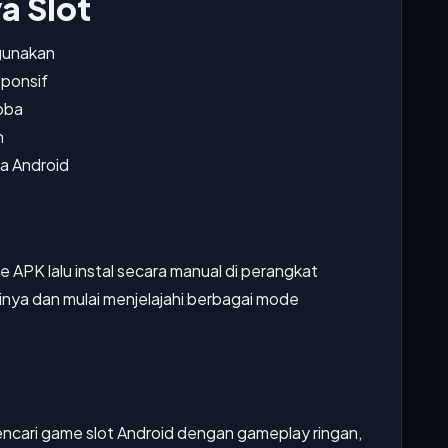
ya Slot
gunakan
sponsif
oba
n
a Android
 APK lalu instal secara manual di perangkat
inya dan mulai menjelajahi berbagai mode
ncari game slot Android dengan gameplay ringan,