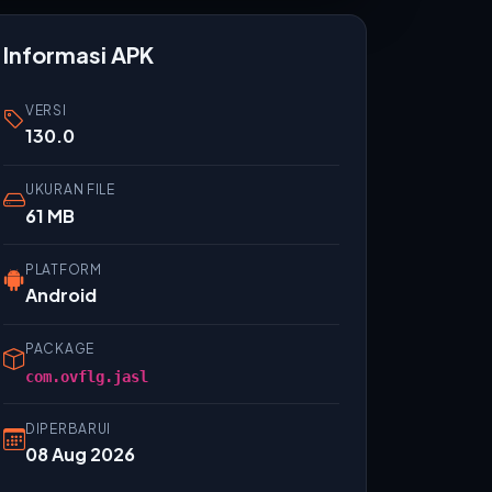
Informasi APK
VERSI
130.0
UKURAN FILE
61 MB
PLATFORM
Android
PACKAGE
com.ovflg.jasl
DIPERBARUI
08 Aug 2026