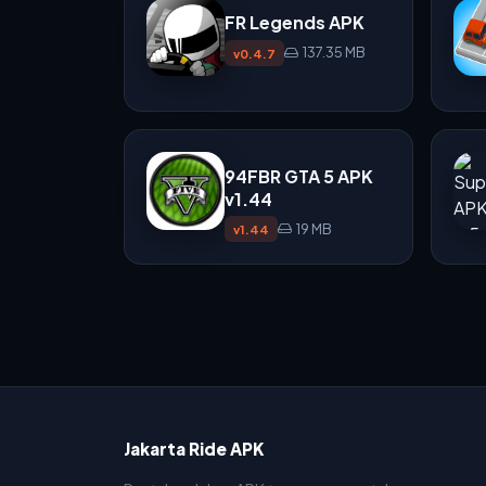
FR Legends APK
137.35 MB
v0.4.7
94FBR GTA 5 APK
v1.44
19 MB
v1.44
Jakarta Ride APK