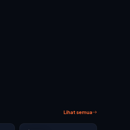
Lihat semua