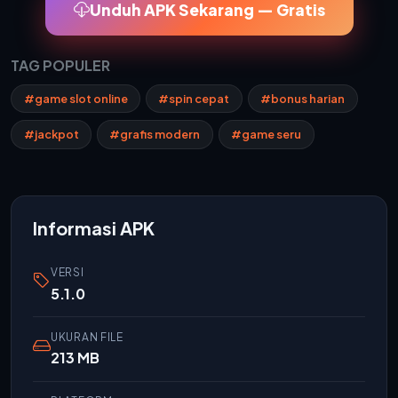
Unduh APK Sekarang — Gratis
TAG POPULER
#game slot online
#spin cepat
#bonus harian
#jackpot
#grafis modern
#game seru
Informasi APK
VERSI
5.1.0
UKURAN FILE
213 MB