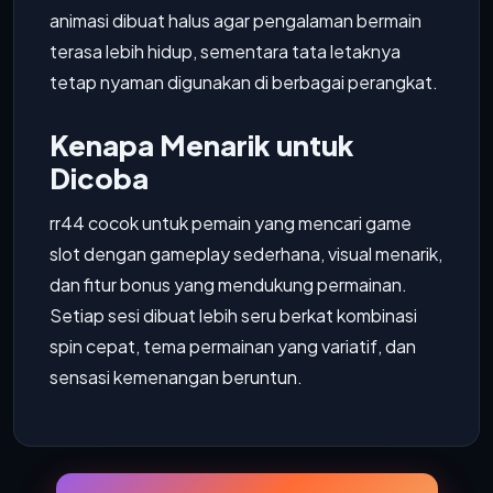
animasi dibuat halus agar pengalaman bermain
terasa lebih hidup, sementara tata letaknya
tetap nyaman digunakan di berbagai perangkat.
Kenapa Menarik untuk
Dicoba
rr44 cocok untuk pemain yang mencari game
slot dengan gameplay sederhana, visual menarik,
dan fitur bonus yang mendukung permainan.
Setiap sesi dibuat lebih seru berkat kombinasi
spin cepat, tema permainan yang variatif, dan
sensasi kemenangan beruntun.