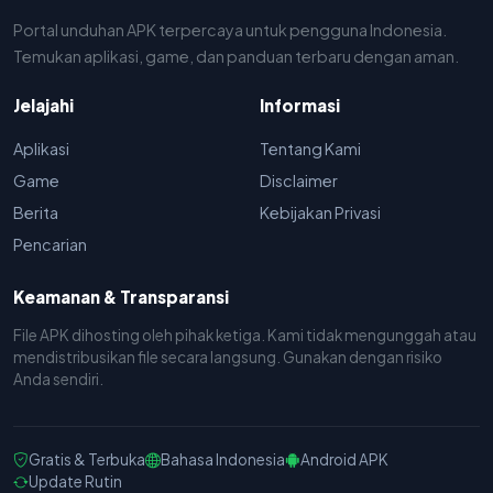
Portal unduhan APK terpercaya untuk pengguna Indonesia.
Temukan aplikasi, game, dan panduan terbaru dengan aman.
Jelajahi
Informasi
Aplikasi
Tentang Kami
Game
Disclaimer
Berita
Kebijakan Privasi
Pencarian
Keamanan & Transparansi
File APK dihosting oleh pihak ketiga. Kami tidak mengunggah atau
mendistribusikan file secara langsung. Gunakan dengan risiko
Anda sendiri.
Gratis & Terbuka
Bahasa Indonesia
Android APK
Update Rutin