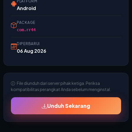
PLATFORM
Android
PACKAGE
com.rr44
DIPERBARUI
06 Aug 2026
File diunduh dari server pihak ketiga. Periksa
kompatibilitas perangkat Anda sebelum menginstal.
Unduh Sekarang