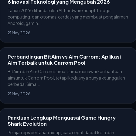
6 Inovasi Teknologi yang Mengubah 2026
Tahun 2026 ditandai oleh AI, hardware adaptif, edge
computing, dan otomasi cerdas yang membuat pengalaman
Android, gamin...
21 May 2026
Perbandingan BitAim vs Aim Carrom: Aplikasi
Aim Terbaik untuk Carrom Pool
BitAim dan Aim Carrom sama-sama menawarkan bantuan
aim untuk Carrom Pool, tetapi keduanya punya keunggulan
berbeda. Sima...
21 May 2026
Panduan Lengkap Menguasai Game Hungry
Shark Evolution
Pelajari tips bertahan hidup, cara cepat dapat koin dan