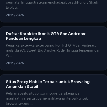
permata, hingga strategi menghadapi boss di Hungry Shark
Evoluti...
21 May 2026
Daftar Karakter Ikonik GTA San Andreas:
Panduan Lengkap
Kenali karakter-karakter paling ikonik di GTA San Andreas,
mulai dari CJ, Sweet, Big Smoke, Ryder, hingga Tenpenny dan
W...
21 May 2026
Situs Proxy Mobile Terbaik untuk Browsing
Aman dan Stabil
Pelajari apa itu situs proxy mobile, cara kerjanya,
manfaatnya, serta tips memilih layanan terbaik untuk
browsing yang l...