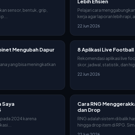
Lebih Efisien
an sensor, bentuk, grip,
Pelajari cara menggabungkan
p...
kerja agar laporan lebih rapi, al
22 Jun 2026
binet Mengubah Dapur
8 Aplikasi Live Footba
Rekomendasi aplikasi live foo
ana yang bisa meningkatkan
skor, jadwal, statistik, dan hig
22 Jun 2026
a Saya
Cara RNG Menggerakkan
4
dan Drop
a pada 2024 karena
RNG adalah sistem di balik has
kasi...
hingga drop item di RPG. Sima
22 Jun 2026