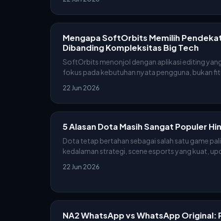
Mengapa SoftOrbits Memilih Pendek
Dibanding Kompleksitas Big Tech
SoftOrbits menonjol dengan aplikasi editing yang
fokus pada kebutuhan nyata pengguna, bukan fitu
22 Jun 2026
5 Alasan Dota Masih Sangat Populer H
Dota tetap bertahan sebagai salah satu game pal
kedalaman strategi, scene esports yang kuat, upd
22 Jun 2026
NA2 WhatsApp vs WhatsApp Original: