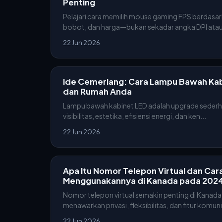
Penting
Pelajari cara memilih mouse gaming FPS berdasark
bobot, dan harga—bukan sekadar angka DPI atau 
22 Jun 2026
Ide Cemerlang: Cara Lampu Bawah Ka
dan Rumah Anda
Lampu bawah kabinet LED adalah upgrade sederh
visibilitas, estetika, efisiensi energi, dan ken...
22 Jun 2026
Apa Itu Nomor Telepon Virtual dan Car
Menggunakannya di Kanada pada 202
Nomor telepon virtual semakin penting di Kanad
menawarkan privasi, fleksibilitas, dan fitur komuni
22 Jun 2026