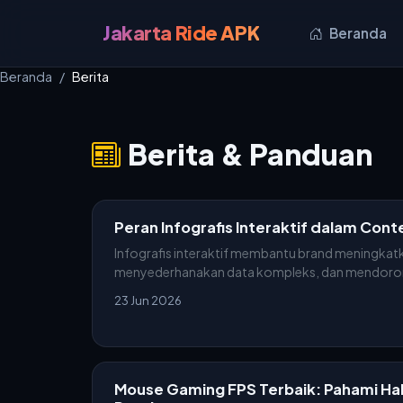
Jakarta Ride APK
Beranda
Beranda
Berita
Berita & Panduan
Peran Infografis Interaktif dalam Con
Infografis interaktif membantu brand meningka
menyederhanakan data kompleks, dan mendorong
23 Jun 2026
Mouse Gaming FPS Terbaik: Pahami Ha