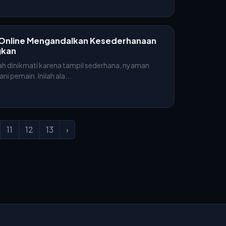
Online Mengandalkan Kesederhanaan
gkan
ah dinikmati karena tampil sederhana, nyaman
 pemain. Inilah ala...
11
12
13
›