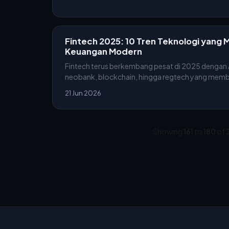
Fintech 2025: 10 Tren Teknologi yang
Keuangan Modern
Fintech terus berkembang pesat di 2025 dengan 
neobank, blockchain, hingga regtech yang membu
21 Jun 2026
Showing
161
to
180
of