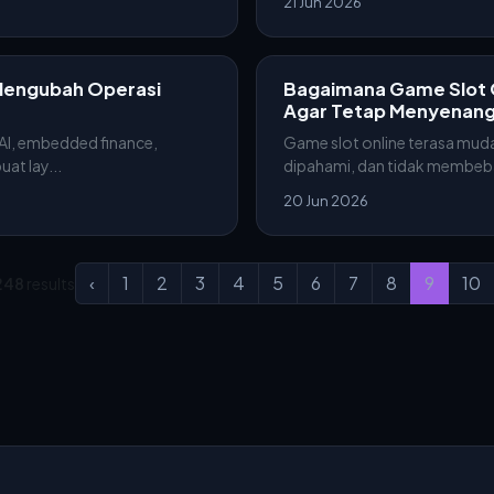
21 Jun 2026
 Mengubah Operasi
Bagaimana Game Slot 
Agar Tetap Menyenan
AI, embedded finance,
Game slot online terasa mud
at lay...
dipahami, dan tidak membebani
20 Jun 2026
‹
1
2
3
4
5
6
7
8
9
10
248
results