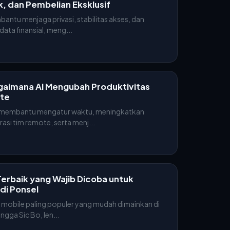
, dan Pembelian Eksklusif
antu menjaga privasi, stabilitas akses, dan
ata finansial, meng...
gaimana AI Mengubah Produktivitas
ote
ni membantu mengatur waktu, meningkatkan
si tim remote, serta menj...
erbaik yang Wajib Dicoba untuk
di Ponsel
mobile paling populer yang mudah dimainkan di
ngga Sic Bo, len...