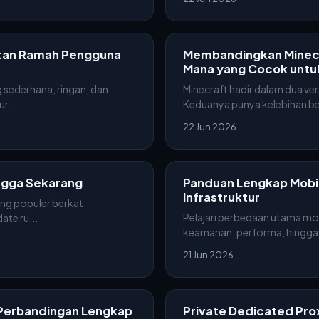
atan Ramah Pengguna
Membandingkan Minecra
Mana yang Cocok untu
 sederhana, ringan, dan
Minecraft hadir dalam dua ver
r...
Keduanya punya kelebihan ber
22 Jun 2026
ingga Sekarang
Panduan Lengkap Mobil
Infrastruktur
ing populer berkat
Pelajari perbedaan utama mobi
ate ru...
keamanan, performa, hingga p
21 Jun 2026
 Perbandingan Lengkap
Private Dedicated Pro