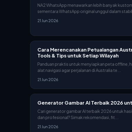
NA2 WhatsApp menawarkan lebih banyak kustomis
sementara WhatsApp original unggul dalam stabili
21 Jun 2026
Cara Merencanakan Petualangan Austral
Tools & Tips untuk Setiap Wilayah
Panduan praktis untuk menyiapkan peta offline, 
alat navigasi agar perjalanan di Australia te...
21 Jun 2026
Generator Gambar AI Terbaik 2026 unt
Cari generator gambar AI terbaik 2026 untuk hasil 
dan profesional? Simak rekomendasi, fit...
21 Jun 2026