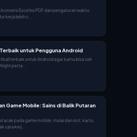
 konversi Excel ke PDF dan pengaturan waktu
ur kerja lebih c...
ll Terbaik untuk Pengguna Android
tball terbaik untuk Android agar kamu bisa cek
hlight perta...
 Game Mobile: Sains di Balik Putaran
il acak pada game mobile, mulai dari slot, kartu,
k cara kerj...