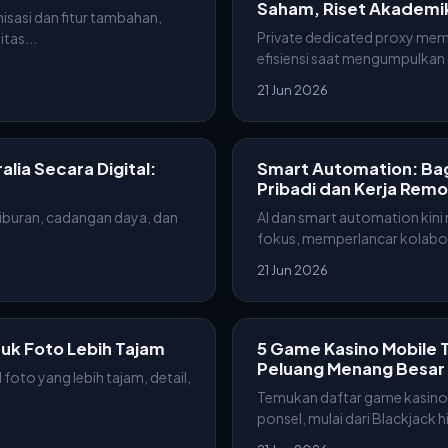
Saham, Riset Akademik
asi dan fitur tambahan,
Private dedicated proxy memb
tas...
efisiensi saat mengumpulkan d
21 Jun 2026
ia Secara Digital:
Smart Automation: Ba
Pribadi dan Kerja Rem
hiburan, cadangan daya, dan
AI dan smart automation ki
fokus, memperlancar kolabora
21 Jun 2026
uk Foto Lebih Tajam
5 Game Kasino Mobile T
Peluang Menang Besar 
foto yang lebih tajam, detail,
Temukan daftar game kasino 
ponsel, mulai dari Blackjack hi