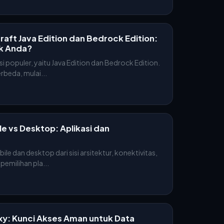
ft Java Edition dan Bedrock Edition:
k Anda?
si populer, yaitu Java Edition dan Bedrock Edition.
beda, mulai...
e vs Desktop: Aplikasi dan
le dan desktop dari sisi arsitektur, konektivitas,
emilihan pla...
xy: Kunci Akses Aman untuk Data