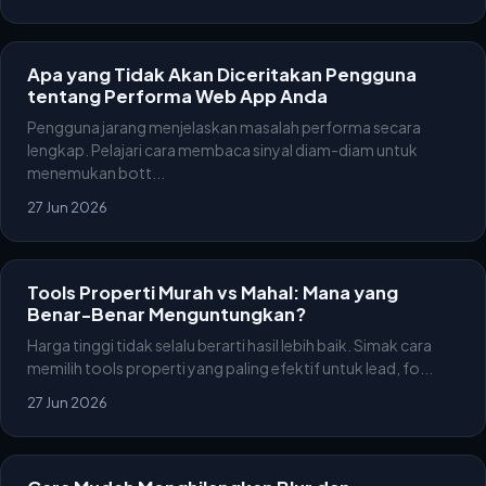
Apa yang Tidak Akan Diceritakan Pengguna
tentang Performa Web App Anda
Pengguna jarang menjelaskan masalah performa secara
lengkap. Pelajari cara membaca sinyal diam-diam untuk
menemukan bott...
27 Jun 2026
Tools Properti Murah vs Mahal: Mana yang
Benar-Benar Menguntungkan?
Harga tinggi tidak selalu berarti hasil lebih baik. Simak cara
memilih tools properti yang paling efektif untuk lead, fo...
27 Jun 2026