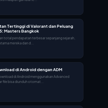
n Tertinggi di Valorant dan Peluang
5: Masters Bangkok
an total pendapatan terbesar sepanjang sejarah,
tama mereka dan d...
wnload di Android dengan ADM
 download di Android menggunakan Advanced
file bisa diunduh otomat...