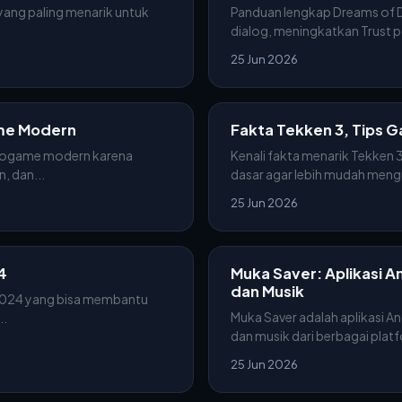
yang paling menarik untuk
Panduan lengkap Dreams of 
dialog, meningkatkan Trust 
25 Jun 2026
ame Modern
Fakta Tekken 3, Tips 
ideogame modern karena
Kenali fakta menarik Tekken 3
, dan...
dasar agar lebih mudah meng
25 Jun 2026
4
Muka Saver: Aplikasi A
dan Musik
i 2024 yang bisa membantu
Muka Saver adalah aplikasi
..
dan musik dari berbagai platf
25 Jun 2026