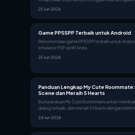
25 Jun 2026
Game PPSSPP Terbaik untuk Android
Rekomendasi game PPSSPP terbaik untuk Android
emulator PSP di HP Anda.
25 Jun 2026
Panduan Lengkap My Cute Roommate
Scene dan Meraih 5 Hearts
Ikuti panduan My Cute Roommate untuk membuk
dialog terbaik, dan meraih 5 Hearts dengan lebih 
24 Jun 2026