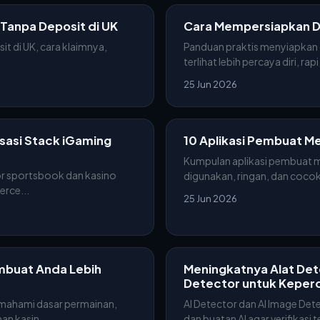
Tanpa Deposit di UK
Cara Mempersiapkan Dir
it di UK, cara klaimnya,
Panduan praktis menyiapkan di
terlihat lebih percaya diri, rapi
25 Jun 2026
isasi Stack iGaming
10 Aplikasi Pembuat M
Kumpulan aplikasi pembuat 
or sportsbook dan kasino
digunakan, ringan, dan cocok
erce...
25 Jun 2026
mbuat Anda Lebih
Meningkatnya Alat Dete
Detector untuk Keperc
mahami dasar permainan,
AI Detector dan AI Image D
n kasin...
dan buatan AI agar verifikasi